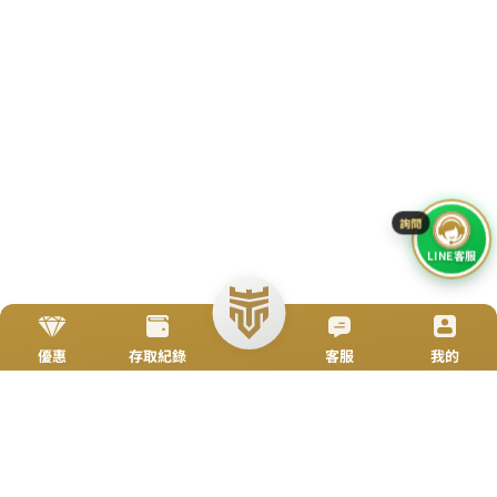
PAGE TO TOP
简体
加入Line好友