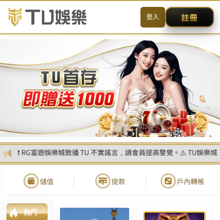
娛樂城最新資訊
真人遊戲廳
娛樂城破解程式
嚴選娛樂城TOP5
真人遊戲試玩
百家樂彩金大放送