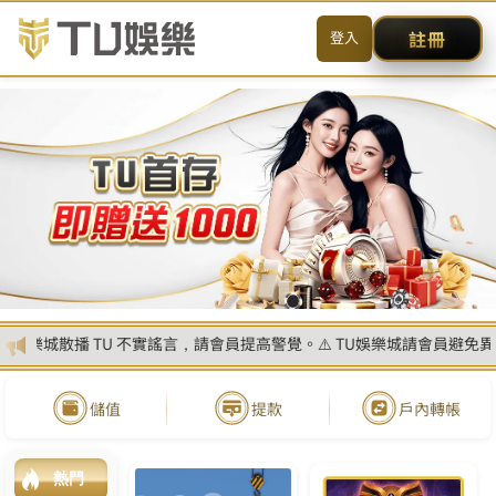
娛樂城最新資訊
真人遊戲廳
娛樂城破解程式
嚴選娛樂城TOP5
真人遊戲試玩
百家樂彩金大放送