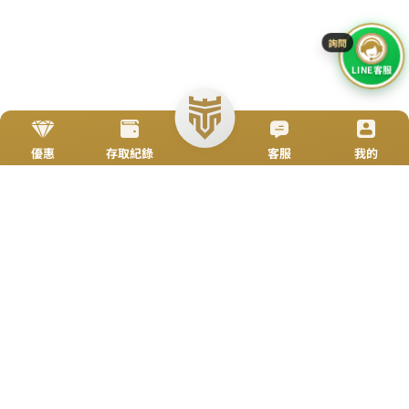
PAGE TO TOP
简体
加入Line好友