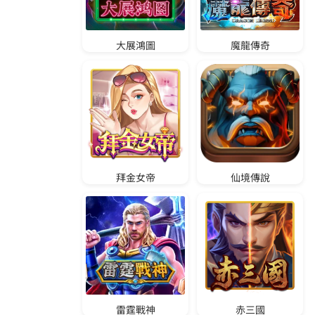
CONTACT US